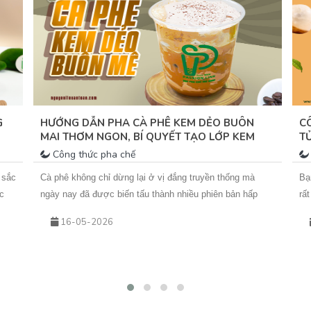
hã
tư
dà
G
HƯỚNG DẪN PHA CÀ PHÊ KEM DẺO BUÔN
C
MAI THƠM NGON, BÍ QUYẾT TẠO LỚP KEM
T
MỊN DẺO
T
Công thức pha chế
 sắc
Cà phê không chỉ dừng lại ở vị đắng truyền thống mà
Bạ
c
ngày nay đã được biến tấu thành nhiều phiên bản hấp
rấ
xanh
dẫn. Trong đó, Cà Phê Kem Dẻo Buôn Mê&nbsp;đang trở
từ
16-05-2026
thành xu hướng nhờ lớp kem béo mịn, hơi mằn mặn hòa
bạ
ả
quyện cùng cà phê đậm đà. Nếu bạn đang tìm kiếm cách
mà
làm cà phê kem dẻo phô mai để thưởng thức tại nhà
tí
g
hoặc đưa vào menu kinh doanh, bài viết dưới đây của
Cù
y
Vua An Toàn&nbsp;sẽ hướng dẫn chi tiết từng bước.
th
 Sốt
đâ