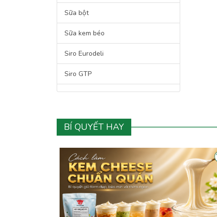
Sữa bột
Sữa kem béo
Siro Eurodeli
Siro GTP
Siro Hershey's
Siro Maulin
BÍ QUYẾT HAY
Siro Safe King
Siro Torani
Bột Flan
Bột pha chế
Bột rau củ quả nguyên chất