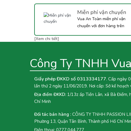
Tắc dưới đây nhé!
Miễn phí vận chuyển
Vua An Toàn miễn phí vận
chuyển với đơn hàng trên
350.000đ...
[Xem chi tiết]
Công Ty TNHH Vua
Giấy phép ĐKKD số 0313334177
. Cấp ngày 0
lần thứ 2 ngày 11/06/2019. Nơi cấp: Sở kế hoạch 
Địa điểm ĐKKD:
1/13z ấp Tiền Lân, xã Bà Điểm,
Chí Minh
Đối tác bán hàng :
CÔNG TY TNHH PASSION LINK
Phường 13, Quận Tân Bình, Thành phố Hồ Chí Mi
Điện thoại:
0777.044.777