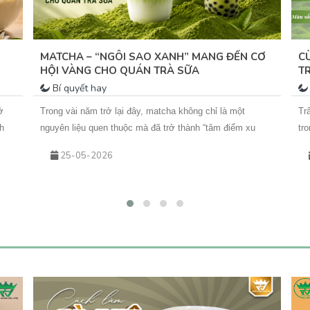
MATCHA – “NGÔI SAO XANH” MANG ĐẾN CƠ
C
HỘI VÀNG CHO QUÁN TRÀ SỮA
T
P
Bí quyết hay
ở
Trong vài năm trở lại đây, matcha không chỉ là một
Tr
h
nguyên liệu quen thuộc mà đã trở thành “tâm điểm xu
tr
g
hướng” trong ngành đồ uống. Từ những ly matcha latte
th
25-05-2026
đơn giản đến các biến tấu sáng tạo như matcha kem
gi
trải
cheese, matcha dừa, matcha đá xay… tất cả đều đang
vớ
góp phần tạo nên cơn sốt khiến khách hàng không thể
ứn
cưỡng lại.&nbsp;Vậy điều gì khiến matcha hấp dẫn đến
An
vậy? Và làm sao để kinh doanh đồ uống matcha hiệu quả,
đá
lâu dài?
ph
tr
hấ
đa