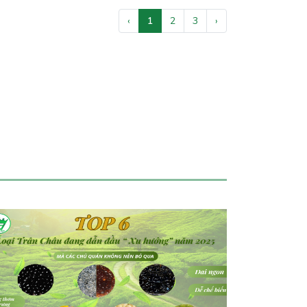
‹
1
2
3
›