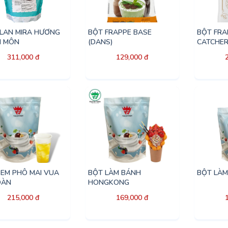
FLAN MIRA HƯƠNG
BỘT FRAPPE BASE
BỘT FRA
I MÔN
(DANS)
CATCHER
311,000 đ
129,000 đ
KEM PHÔ MAI VUA
BỘT LÀM BÁNH
BỘT LÀM
OÀN
HONGKONG
215,000 đ
169,000 đ