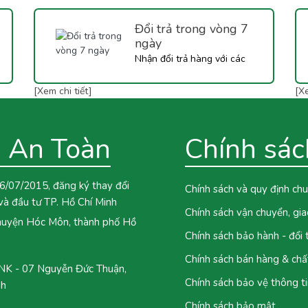
Đổi trả trong vòng 7
ngày
Nhận đổi trả hàng với các
thiết bị dụng cụ làm bánh có
[Xem chi tiết]
[Xe
sử dụng điện..
 An Toàn
Chính sác
6/07/2015, đăng ký thay đổi
Chính sách và quy định ch
và đầu tư TP. Hồ Chí Minh
Chính sách vận chuyển, gi
 huyện Hóc Môn, thành phố Hồ
Chính sách bảo hành - đổi
Chính sách bán hàng & chấ
 - 07 Nguyễn Đức Thuận,
Chính sách bảo vệ thông ti
nh
Chính sách bảo mật