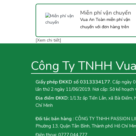
Tắc dưới đây nhé!
Miễn phí vận chuyển
Vua An Toàn miễn phí vận
chuyển với đơn hàng trên
350.000đ...
[Xem chi tiết]
Công Ty TNHH Vua
Giấy phép ĐKKD số 0313334177
. Cấp ngày 0
lần thứ 2 ngày 11/06/2019. Nơi cấp: Sở kế hoạch 
Địa điểm ĐKKD:
1/13z ấp Tiền Lân, xã Bà Điểm,
Chí Minh
Đối tác bán hàng :
CÔNG TY TNHH PASSION LINK
Phường 13, Quận Tân Bình, Thành phố Hồ Chí Mi
Điện thoại:
0777.044.777