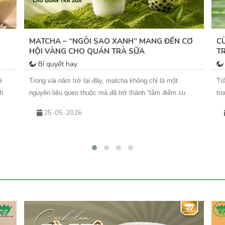
MATCHA – “NGÔI SAO XANH” MANG ĐẾN CƠ
C
HỘI VÀNG CHO QUÁN TRÀ SỮA
T
P
Bí quyết hay
ở
Trong vài năm trở lại đây, matcha không chỉ là một
Tr
h
nguyên liệu quen thuộc mà đã trở thành “tâm điểm xu
tr
g
hướng” trong ngành đồ uống. Từ những ly matcha latte
th
25-05-2026
đơn giản đến các biến tấu sáng tạo như matcha kem
gi
trải
cheese, matcha dừa, matcha đá xay… tất cả đều đang
vớ
góp phần tạo nên cơn sốt khiến khách hàng không thể
ứn
cưỡng lại.&nbsp;Vậy điều gì khiến matcha hấp dẫn đến
An
vậy? Và làm sao để kinh doanh đồ uống matcha hiệu quả,
đá
lâu dài?
ph
tr
hấ
đa