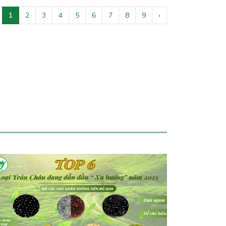
1
2
3
4
5
6
7
8
9
›