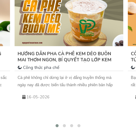
hã
tư
dà
G
HƯỚNG DẪN PHA CÀ PHÊ KEM DẺO BUÔN
C
MAI THƠM NGON, BÍ QUYẾT TẠO LỚP KEM
T
MỊN DẺO
T
Công thức pha chế
 sắc
Cà phê không chỉ dừng lại ở vị đắng truyền thống mà
Bạ
c
ngày nay đã được biến tấu thành nhiều phiên bản hấp
rấ
xanh
dẫn. Trong đó, Cà Phê Kem Dẻo Buôn Mê&nbsp;đang trở
từ
16-05-2026
thành xu hướng nhờ lớp kem béo mịn, hơi mằn mặn hòa
bạ
ả
quyện cùng cà phê đậm đà. Nếu bạn đang tìm kiếm cách
mà
làm cà phê kem dẻo phô mai để thưởng thức tại nhà
tí
g
hoặc đưa vào menu kinh doanh, bài viết dưới đây của
Cù
y
Vua An Toàn&nbsp;sẽ hướng dẫn chi tiết từng bước.
th
 Sốt
đâ