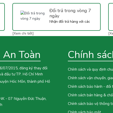
Đổi trả trong vòng 7
ngày
Nhận đổi trả hàng với các
thiết bị dụng cụ làm bánh có
[Xem chi tiết]
[Xe
sử dụng điện..
 An Toàn
Chính sác
6/07/2015, đăng ký thay đổi
Chính sách và quy định ch
và đầu tư TP. Hồ Chí Minh
Chính sách vận chuyển, gi
 huyện Hóc Môn, thành phố Hồ
Chính sách bảo hành - đổi
Chính sách bán hàng & chấ
 - 07 Nguyễn Đức Thuận,
Chính sách bảo vệ thông ti
nh
Chính sách bảo mật