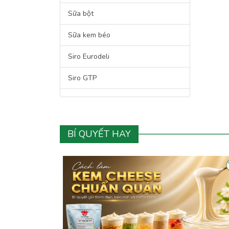
Sữa bột
Sữa kem béo
Siro Eurodeli
Siro GTP
Siro Hershey's
Siro Maulin
BÍ QUYẾT HAY
Siro Safe King
Siro Torani
Bột Flan
Bột pha chế
Bột rau củ quả nguyên chất