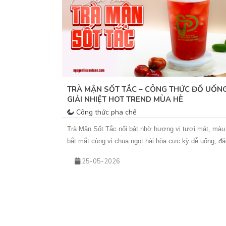
M NGON DỄ
TRÀ MẬN SỐT TẮC – CÔNG THỨC ĐỒ UỐN
GIẢI NHIỆT HOT TREND MÙA HÈ
Công thức pha chế
ùng các nguyên
Trà Mận Sốt Tắc nổi bật nhờ hương vị tươi mát, màu
ức uống vô cùng
bắt mắt cùng vị chua ngọt hài hòa cực kỳ dễ uống, đặ
chế biến hạt đác
biệt là trong tiết trời nắng nóng. Sự kết hợp giữa trà 
25-05-2026
hoa nhài thơm nhẹ, mứt mận đậm vị và sốt tắc chua
thanh giúp món nước này không chỉ giải nhiệt hiệu qu
mà còn rất phù hợp để kinh doanh theo mùa. Nếu bạn
đang tìm kiếm một công thức đồ uống mới để bổ sun
vào menu quán hoặc muốn tự tay pha chế tại nhà, hã
cùng Vua An Toàn khám phá ngay công thức Trà Mận