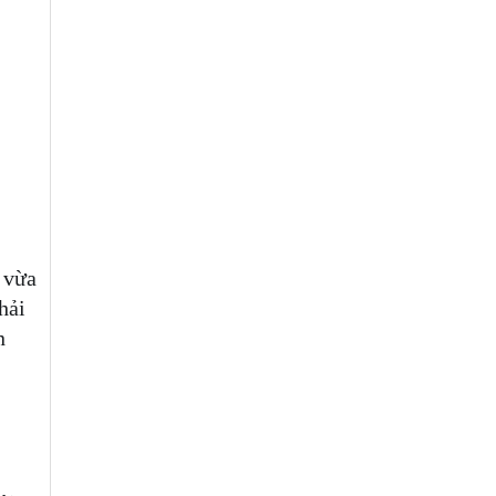
 vừa
hải
n