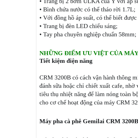
• Trang bị 2 bơm ULKA của Ý với áp su
• Bình chứa nước có thể tháo rời 1.7L;
• Với đồng hồ áp suất, có thể biết được
• Trang bị đèn LED chiếu sáng;
• Tay pha chuyên nghiệp chuẩn 58mm;
NHỮNG ĐIỂM ƯU VIỆT CỦA MÁY 
Tiết kiệm điện năng
CRM 3200B có cách vận hành thông min
đánh sữa hoặc chỉ chiết xuất cafe, nhờ
tiêu thụ nhiệt năng để làm nóng toàn b
cho cơ chế hoạt động của máy CRM 320
Máy pha cà phê Gemilai CRM 3200B l