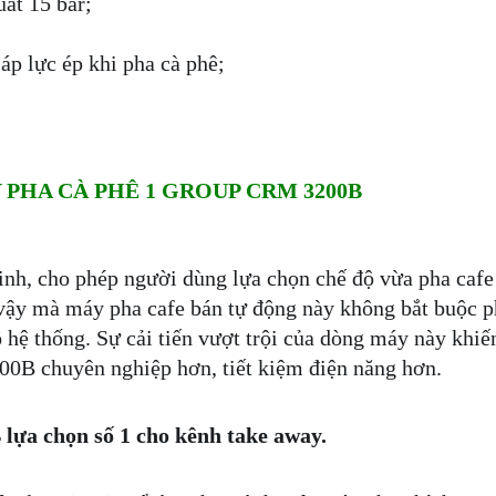
ất 15 bar;
 áp lực ép khi pha cà phê;
PHA CÀ PHÊ 1 GROUP CRM 3200B
h, cho phép người dùng lựa chọn chế độ vừa pha cafe
 vậy mà máy pha cafe bán tự động này không bắt buộc p
ộ hệ thống. Sự cải tiến vượt trội của dòng máy này khiế
0B chuyên nghiệp hơn, tiết kiệm điện năng hơn.
ựa chọn số 1 cho kênh take away.