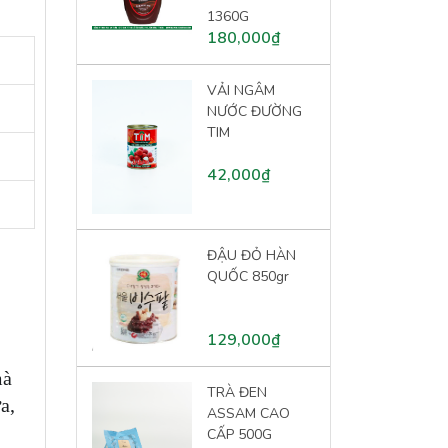
1360G
180,000₫
VẢI NGÂM
NƯỚC ĐƯỜNG
TIM
42,000₫
ĐẬU ĐỎ HÀN
QUỐC 850gr
129,000₫
mà
TRÀ ĐEN
a,
ASSAM CAO
CẤP 500G