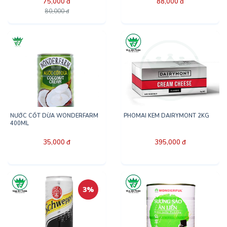
75,000 đ
88,000 đ
80,000 đ
NƯỚC CỐT DỪA WONDERFARM
PHOMAI KEM DAIRYMONT 2KG
400ML
35,000 đ
395,000 đ
3%