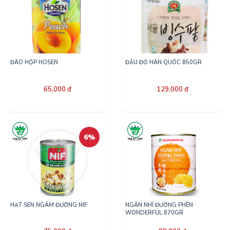
ĐÀO HỘP HOSEN
ĐẬU ĐỎ HÀN QUỐC 850GR
65,000 đ
129,000 đ
6%
HẠT SEN NGÂM ĐƯỜNG NIF
NGÂN NHĨ ĐƯỜNG PHÈN
WONDERFUL 870GR