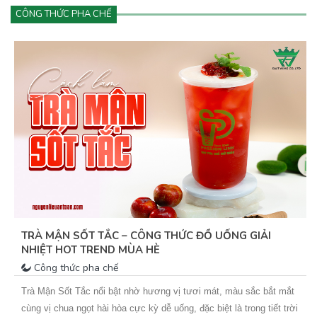
CÔNG THỨC PHA CHẾ
TRÀ MẬN SỐT TẮC – CÔNG THỨC ĐỒ UỐNG GIẢI
NHIỆT HOT TREND MÙA HÈ
Công thức pha chế
Trà Mận Sốt Tắc nổi bật nhờ hương vị tươi mát, màu sắc bắt mắt
cùng vị chua ngọt hài hòa cực kỳ dễ uống, đặc biệt là trong tiết trời