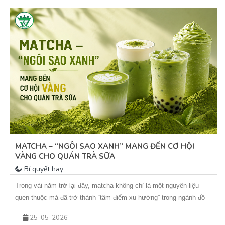
MATCHA – “NGÔI SAO XANH” MANG ĐẾN CƠ HỘI
VÀNG CHO QUÁN TRÀ SỮA
Bí quyết hay
Trong vài năm trở lại đây, matcha không chỉ là một nguyên liệu
quen thuộc mà đã trở thành “tâm điểm xu hướng” trong ngành đồ
uống. Từ những ly matcha latte đơn giản đến các biến tấu sáng tạo
25-05-2026
như matcha kem cheese, matcha dừa, matcha đá xay… tất cả đều