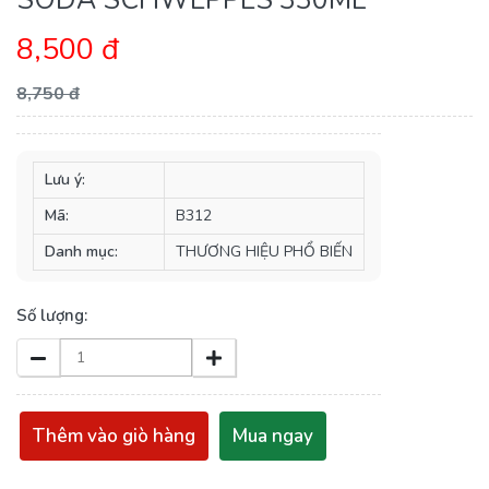
8,500 đ
8,750 đ
Lưu ý:
Mã:
B312
Danh mục:
THƯƠNG HIỆU PHỔ BIẾN
Số lượng:
Thêm vào giò hàng
Mua ngay