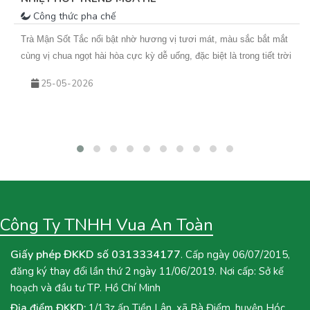
Công thức pha chế
Trà Mận Sốt Tắc nổi bật nhờ hương vị tươi mát, màu sắc bắt mắt
cùng vị chua ngọt hài hòa cực kỳ dễ uống, đặc biệt là trong tiết trời
nắng nóng. Sự kết hợp giữa trà xanh hoa nhài thơm nhẹ, mứt mận
25-05-2026
đậm vị và sốt tắc chua thanh giúp món nước này không chỉ giải
nhiệt hiệu quả mà còn rất phù hợp để kinh doanh theo mùa. Nếu
bạn đang tìm kiếm một công thức đồ uống mới để bổ sung vào
menu quán hoặc muốn tự tay pha chế tại nhà, hãy cùng Vua An
Toàn khám phá ngay công thức Trà Mận Sốt Tắc dưới đây nhé!
Công Ty TNHH Vua An Toàn
Giấy phép ĐKKD số 0313334177
. Cấp ngày 06/07/2015,
đăng ký thay đổi lần thứ 2 ngày 11/06/2019. Nơi cấp: Sở kế
hoạch và đầu tư TP. Hồ Chí Minh
Địa điểm ĐKKD:
1/13z ấp Tiền Lân, xã Bà Điểm, huyện Hóc