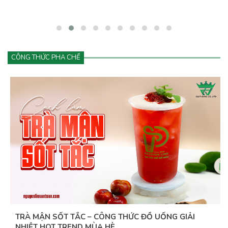
đang góp phần tạo nên cơn sốt khiến khách hàng không thể cưỡng
lại.&nbsp;Vậy điều gì khiến matcha hấp dẫn đến vậy? Và làm sao
để kinh doanh đồ uống matcha hiệu quả, lâu dài?
CÔNG THỨC PHA CHẾ
TRÀ MẬN SỐT TẮC – CÔNG THỨC ĐỒ UỐNG GIẢI
NHIỆT HOT TREND MÙA HÈ