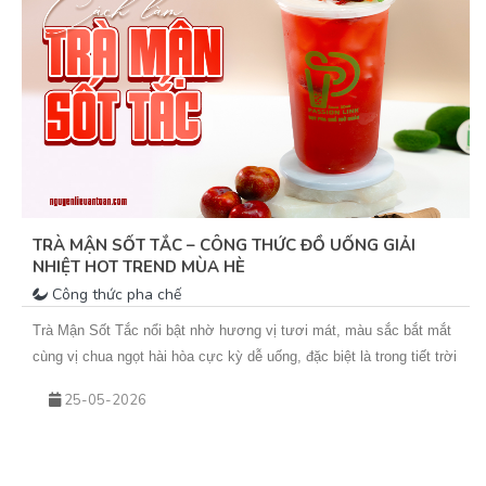
TRÀ MẬN SỐT TẮC – CÔNG THỨC ĐỒ UỐNG GIẢI
NHIỆT HOT TREND MÙA HÈ
Công thức pha chế
Trà Mận Sốt Tắc nổi bật nhờ hương vị tươi mát, màu sắc bắt mắt
cùng vị chua ngọt hài hòa cực kỳ dễ uống, đặc biệt là trong tiết trời
nắng nóng. Sự kết hợp giữa trà xanh hoa nhài thơm nhẹ, mứt mận
25-05-2026
đậm vị và sốt tắc chua thanh giúp món nước này không chỉ giải
nhiệt hiệu quả mà còn rất phù hợp để kinh doanh theo mùa. Nếu
bạn đang tìm kiếm một công thức đồ uống mới để bổ sung vào