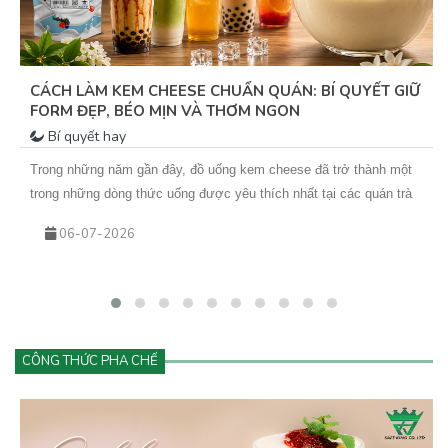
CÁCH LÀM KEM CHEESE CHUẨN QUÁN: BÍ QUYẾT GIỮ
FORM ĐẸP, BÉO MỊN VÀ THƠM NGON
Bí quyết hay
Trong những năm gần đây, đồ uống kem cheese đã trở thành một
trong những dòng thức uống được yêu thích nhất tại các quán trà
sữa, cà phê và cửa hàng đồ uống hiện đại. Từ trà trái cây kem
06-07-2026
cheese đến cà phê kem cheese hay matcha kem cheese, tất cả
đều mang đến trải nghiệm mới lạ với lớp kem béo mịn phủ phía
trên.
CÔNG THỨC PHA CHẾ