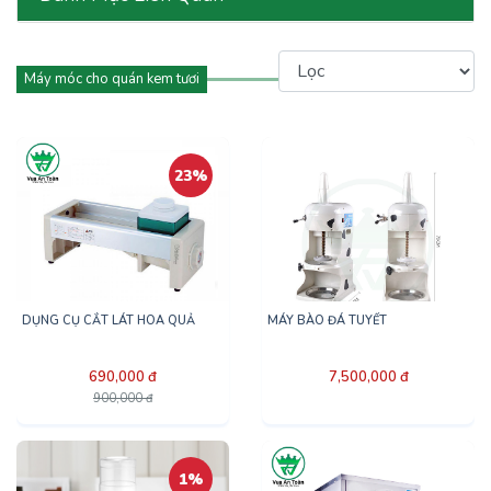
Máy móc cho quán kem tươi
23%
DỤNG CỤ CẮT LÁT HOA QUẢ
MÁY BÀO ĐÁ TUYẾT
690,000 đ
7,500,000 đ
900,000 đ
1%