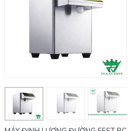
MÁY ĐỊNH LƯỢNG ĐƯỜNG FEST RC