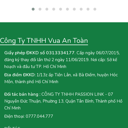
menu quán hoặc muốn tự tay pha chế tại nhà, hãy cùng Vua An
Toàn khám phá ngay công thức Trà Mận Sốt Tắc dưới đây nhé!
Công Ty TNHH Vua An Toàn
Giấy phép ĐKKD số 0313334177
. Cấp ngày 06/07/2015,
đăng ký thay đổi lần thứ 2 ngày 11/06/2019. Nơi cấp: Sở kế
hoạch và đầu tư TP. Hồ Chí Minh
Địa điểm ĐKKD:
1/13z ấp Tiền Lân, xã Bà Điểm, huyện Hóc
Môn, thành phố Hồ Chí Minh
Đối tác bán hàng :
CÔNG TY TNHH PASSION LINK - 07
Nguyễn Đức Thuận, Phường 13, Quận Tân Bình, Thành phố Hồ
Chí Minh
Điện thoại:
0777.044.777