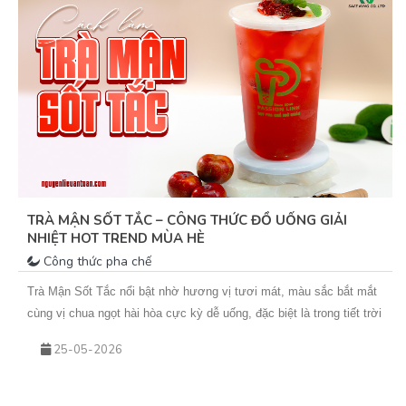
TRÀ MẬN SỐT TẮC – CÔNG THỨC ĐỒ UỐNG GIẢI
NHIỆT HOT TREND MÙA HÈ
Công thức pha chế
Trà Mận Sốt Tắc nổi bật nhờ hương vị tươi mát, màu sắc bắt mắt
cùng vị chua ngọt hài hòa cực kỳ dễ uống, đặc biệt là trong tiết trời
nắng nóng. Sự kết hợp giữa trà xanh hoa nhài thơm nhẹ, mứt mận
25-05-2026
đậm vị và sốt tắc chua thanh giúp món nước này không chỉ giải
nhiệt hiệu quả mà còn rất phù hợp để kinh doanh theo mùa. Nếu
bạn đang tìm kiếm một công thức đồ uống mới để bổ sung vào