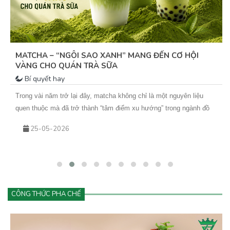
MATCHA – “NGÔI SAO XANH” MANG ĐẾN CƠ HỘI
VÀNG CHO QUÁN TRÀ SỮA
Bí quyết hay
Trong vài năm trở lại đây, matcha không chỉ là một nguyên liệu
quen thuộc mà đã trở thành “tâm điểm xu hướng” trong ngành đồ
uống. Từ những ly matcha latte đơn giản đến các biến tấu sáng tạo
25-05-2026
như matcha kem cheese, matcha dừa, matcha đá xay… tất cả đều
đang góp phần tạo nên cơn sốt khiến khách hàng không thể cưỡng
lại.&nbsp;Vậy điều gì khiến matcha hấp dẫn đến vậy? Và làm sao
để kinh doanh đồ uống matcha hiệu quả, lâu dài?
CÔNG THỨC PHA CHẾ