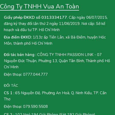
Công Ty TNHH Vua An Toàn
Giấy phép ĐKKD số 0313334177
. Cấp ngày 06/07/2015,
đăng ký thay đổi lần thứ 2 ngày 11/06/2019. Nơi cấp: Sở kế
hoạch và đầu tư TP. Hồ Chí Minh
Địa điểm ĐKKD:
1/13z ấp Tiền Lân, xã Bà Điểm, huyện Hóc
Môn, thành phố Hồ Chí Minh
Đối tác bán hàng :
CÔNG TY TNHH PASSION LINK - 07
Nguyễn Đức Thuận, Phường 13, Quận Tân Bình, Thành phố Hồ
Chí Minh
Điện thoại:
0777.044.777
ĐỐI TÁC
CS 1 :
65 Nguyễn Đệ, Phường An Hoà, Q. Ninh Kiều, TP. Cần
Thơ
Điện thoại:
079.590.5508
CS 2 :
102 Ngỏ 194 Giải Phóng (Sát 192 Giải Phóng),