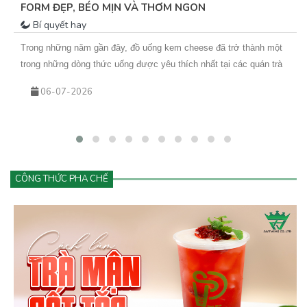
FORM ĐẸP, BÉO MỊN VÀ THƠM NGON
Bí quyết hay
Trong những năm gần đây, đồ uống kem cheese đã trở thành một
trong những dòng thức uống được yêu thích nhất tại các quán trà
sữa, cà phê và cửa hàng đồ uống hiện đại. Từ trà trái cây kem
06-07-2026
cheese đến cà phê kem cheese hay matcha kem cheese, tất cả
đều mang đến trải nghiệm mới lạ với lớp kem béo mịn phủ phía
trên.
CÔNG THỨC PHA CHẾ