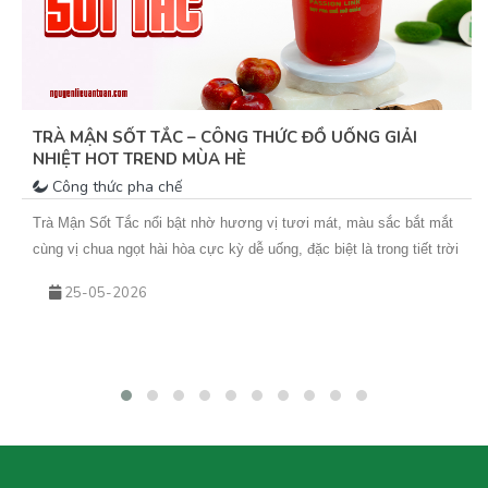
TRÀ MẬN SỐT TẮC – CÔNG THỨC ĐỒ UỐNG GIẢI
NHIỆT HOT TREND MÙA HÈ
Công thức pha chế
Trà Mận Sốt Tắc nổi bật nhờ hương vị tươi mát, màu sắc bắt mắt
cùng vị chua ngọt hài hòa cực kỳ dễ uống, đặc biệt là trong tiết trời
nắng nóng. Sự kết hợp giữa trà xanh hoa nhài thơm nhẹ, mứt mận
25-05-2026
đậm vị và sốt tắc chua thanh giúp món nước này không chỉ giải
nhiệt hiệu quả mà còn rất phù hợp để kinh doanh theo mùa. Nếu
bạn đang tìm kiếm một công thức đồ uống mới để bổ sung vào
menu quán hoặc muốn tự tay pha chế tại nhà, hãy cùng Vua An
Toàn khám phá ngay công thức Trà Mận Sốt Tắc dưới đây nhé!