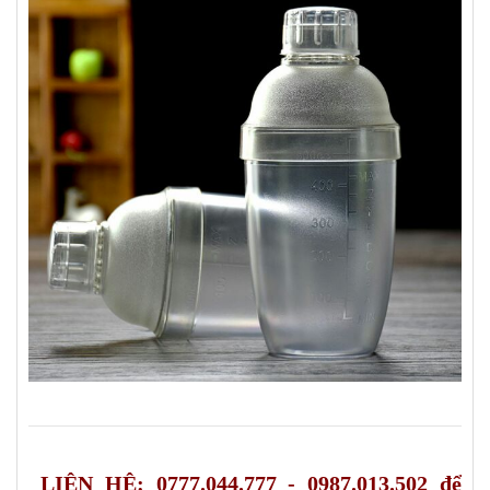
L
IÊN
HỆ: 0777.044.777 - 0987.013.502 để