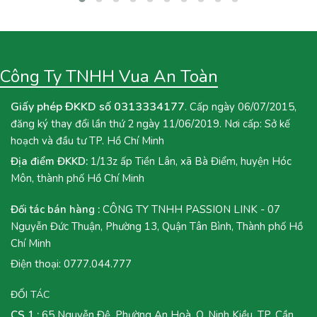
Toàn khám phá ngay công thức Trà Mận Sốt Tắc dưới đây nhé!
Công Ty TNHH Vua An Toàn
Giấy phép ĐKKD số 0313334177
. Cấp ngày 06/07/2015,
đăng ký thay đổi lần thứ 2 ngày 11/06/2019. Nơi cấp: Sở kế
hoạch và đầu tư TP. Hồ Chí Minh
Địa điểm ĐKKD:
1/13z ấp Tiền Lân, xã Bà Điểm, huyện Hóc
Môn, thành phố Hồ Chí Minh
Đối tác bán hàng :
CÔNG TY TNHH PASSION LINK - 07
Nguyễn Đức Thuận, Phường 13, Quận Tân Bình, Thành phố Hồ
Chí Minh
Điện thoại:
0777.044.777
ĐỐI TÁC
CS 1 :
65 Nguyễn Đệ, Phường An Hoà, Q. Ninh Kiều, TP. Cần