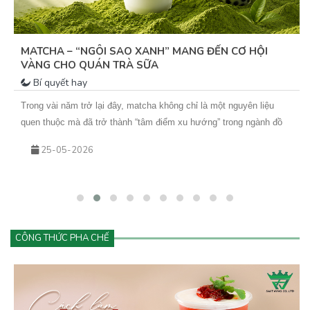
MATCHA – “NGÔI SAO XANH” MANG ĐẾN CƠ HỘI
VÀNG CHO QUÁN TRÀ SỮA
Bí quyết hay
Trong vài năm trở lại đây, matcha không chỉ là một nguyên liệu
quen thuộc mà đã trở thành “tâm điểm xu hướng” trong ngành đồ
uống. Từ những ly matcha latte đơn giản đến các biến tấu sáng tạo
25-05-2026
như matcha kem cheese, matcha dừa, matcha đá xay… tất cả đều
đang góp phần tạo nên cơn sốt khiến khách hàng không thể cưỡng
lại.&nbsp;Vậy điều gì khiến matcha hấp dẫn đến vậy? Và làm sao
để kinh doanh đồ uống matcha hiệu quả, lâu dài?
CÔNG THỨC PHA CHẾ