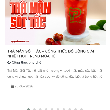
TRÀ MẬN SỐT TẮC – CÔNG THỨC ĐỒ UỐNG GIẢI
NHIỆT HOT TREND MÙA HÈ
Công thức pha chế
Trà Mận Sốt Tắc nổi bật nhờ hương vị tươi mát, màu sắc bắt mắt
cùng vị chua ngọt hài hòa cực kỳ dễ uống, đặc biệt là trong tiết trời
nắng nóng. Sự kết hợp giữa trà xanh hoa nhài thơm nhẹ, mứt mận
25-05-2026
đậm vị và sốt tắc chua thanh giúp món nước này không chỉ giải
nhiệt hiệu quả mà còn rất phù hợp để kinh doanh theo mùa. Nếu
bạn đang tìm kiếm một công thức đồ uống mới để bổ sung vào
menu quán hoặc muốn tự tay pha chế tại nhà, hãy cùng Vua An