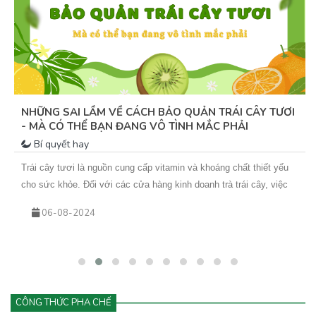
NHỮNG SAI LẦM VỀ CÁCH BẢO QUẢN TRÁI CÂY TƯƠI
- MÀ CÓ THỂ BẠN ĐANG VÔ TÌNH MẮC PHẢI
Bí quyết hay
Trái cây tươi là nguồn cung cấp vitamin và khoáng chất thiết yếu
cho sức khỏe. Đối với các cửa hàng kinh doanh trà trái cây, việc
bảo quản trái cây cực kỳ quan trọng, là yếu tố quyết định đến chất
06-08-2024
lượng các món đồ uống luôn tươi ngon và giảm chi phí phát sinh
hư hỏng. Tuy nhiên, việc bảo quản trái cây sao cho giữ được độ
tươi ngon và giữ nguyên giá trị dinh dưỡng là điều không hề đơn
giản. Bạn đừng lo, vì đã có Vua An Toàn sẽ chia sẻ những mẹo
bảo quản trái cây tươi hiệu quả, giúp trái cây của bạn luôn tươi
CÔNG THỨC PHA CHẾ
mới và ngon lành.&nbsp;