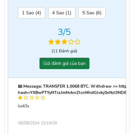
1 Sao (4)
4 Sao (1)
5 Sao (6)
3
/5
(11 Đánh giá)
Gửi đánh giá của bạn
📧 Message: TRANSFER 1.0068 BTC. Withdraw >> https://ou
hash=YXBwPTYyNTczJmNvbnZlcnNhdGlvbj0xNzI3NDEzN
loi43s
06/08/2024 15:19:09