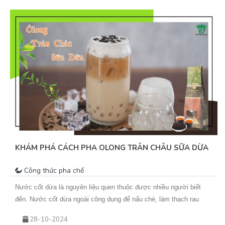
KHÁM PHÁ CÁCH PHA OLONG TRÂN CHÂU SỮA DỪA
Công thức pha chế
Nước cốt dừa là nguyên liệu quen thuộc được nhiều người biết
đến. Nước cốt dừa ngoài công dụng để nấu chè, làm thạch rau
câu&nbsp;dừa, được dùng chung với các loại bánh như bánh
28-10-2024
chuối hấp, bánh tầm, bánh khoai mì cốt dừa … những món dân dã