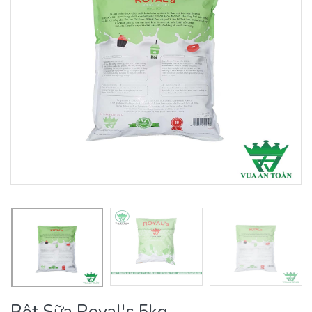
Bột Sữa Royal's 5kg.