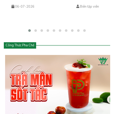
sữa, cà phê và cửa hàng đồ uống hiện đại. Từ trà trái cây kem
06-07-2026
Biên tập viên
cheese đến cà phê kem cheese hay matcha kem cheese, tất cả
đều mang đến trải nghiệm mới lạ với lớp kem béo mịn phủ phía
trên.
Công Thức Pha Chế