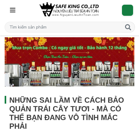
NHỮNG SAI LẦM VỀ CÁCH BẢO
QUẢN TRÁI CÂY TƯƠI - MÀ CÓ
THỂ BẠN ĐANG VÔ TÌNH MẮC
PHẢI