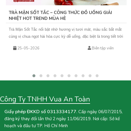
TRÀ MẬN SỐT TẮC – CÔNG THỨC ĐỒ UỐNG GIẢI
NHIỆT HOT TREND MÙA HÈ
Trà Mận Sốt Tắc nổi bật nhờ hương vị tươi mát, màu sắc bắt mắt
cùng vị chua ngọt hài hòa cực kỳ dễ uống, đặc biệt là trong tiết trời
nắng nóng. Sự kết hợp giữa trà xanh hoa nhài thơm nhẹ, mứt mận
25-05-2026
Biên tập viên
đậm vị và sốt tắc chua thanh giúp món nước này không chỉ giải
nhiệt hiệu quả mà còn rất phù hợp để kinh doanh theo mùa. Nếu
bạn đang tìm kiếm một công thức đồ uống mới để bổ sung vào
menu quán hoặc muốn tự tay pha chế tại nhà, hãy cùng Vua An
Toàn khám phá ngay công thức Trà Mận Sốt Tắc dưới đây nhé!
Công Ty TNHH Vua An Toàn
Giấy phép ĐKKD số 0313334177
. Cấp ngày 06/07/2015,
đăng ký thay đổi lần thứ 2 ngày 11/06/2019. Nơi cấp: Sở kế
hoạch và đầu tư TP. Hồ Chí Minh