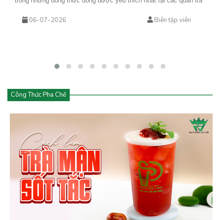
trong những dòng thức uống được yêu thích nhất tại các quán trà
sữa, cà phê và cửa hàng đồ uống hiện đại. Từ trà trái cây kem
06-07-2026
Biên tập viên
cheese đến cà phê kem cheese hay matcha kem cheese, tất cả
đều mang đến trải nghiệm mới lạ với lớp kem béo mịn phủ phía
trên.
Công Thức Pha Chế