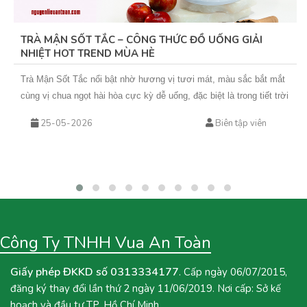
TRÀ MẬN SỐT TẮC – CÔNG THỨC ĐỒ UỐNG GIẢI
NHIỆT HOT TREND MÙA HÈ
Trà Mận Sốt Tắc nổi bật nhờ hương vị tươi mát, màu sắc bắt mắt
cùng vị chua ngọt hài hòa cực kỳ dễ uống, đặc biệt là trong tiết trời
nắng nóng. Sự kết hợp giữa trà xanh hoa nhài thơm nhẹ, mứt mận
25-05-2026
Biên tập viên
đậm vị và sốt tắc chua thanh giúp món nước này không chỉ giải
nhiệt hiệu quả mà còn rất phù hợp để kinh doanh theo mùa. Nếu
bạn đang tìm kiếm một công thức đồ uống mới để bổ sung vào
menu quán hoặc muốn tự tay pha chế tại nhà, hãy cùng Vua An
Toàn khám phá ngay công thức Trà Mận Sốt Tắc dưới đây nhé!
Công Ty TNHH Vua An Toàn
Giấy phép ĐKKD số 0313334177
. Cấp ngày 06/07/2015,
đăng ký thay đổi lần thứ 2 ngày 11/06/2019. Nơi cấp: Sở kế
hoạch và đầu tư TP. Hồ Chí Minh