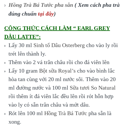
Hồng Trà Bá Tước pha sẵn
( Xem cách pha trà
đúng chuẩn
tại đây
)
CÔNG THỨC CÁCH LÀM “ EARL GREY
DÂU LATTE”:
Lấy 30 ml
Sinh tố Dâu Osterberg
cho vào ly rồi
trét lên thành ly.
Thêm vào 2 vá trân châu rồi cho đá viên lên
Lấy 10 gram
Bột sữa Royal’s
cho vào bình lắc
hòa tan cùng với 20 ml nước sôi. Thêm vào 20
ml đường nước và 100 ml
Sữa tươi So Natural
rồi thêm ít đá viên lắc đều lên rồi rót hỗn hợp
vào ly có sẵn trân châu và mứt dâu.
Rót lên 100 ml
Hồng Trà Bá Tước
pha sẵn là
xong.