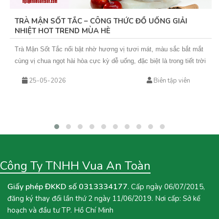
TRÀ MẬN SỐT TẮC – CÔNG THỨC ĐỒ UỐNG GIẢI
NHIỆT HOT TREND MÙA HÈ
Trà Mận Sốt Tắc nổi bật nhờ hương vị tươi mát, màu sắc bắt mắt
cùng vị chua ngọt hài hòa cực kỳ dễ uống, đặc biệt là trong tiết trời
nắng nóng. Sự kết hợp giữa trà xanh hoa nhài thơm nhẹ, mứt mận
25-05-2026
Biên tập viên
đậm vị và sốt tắc chua thanh giúp món nước này không chỉ giải
nhiệt hiệu quả mà còn rất phù hợp để kinh doanh theo mùa. Nếu
bạn đang tìm kiếm một công thức đồ uống mới để bổ sung vào
menu quán hoặc muốn tự tay pha chế tại nhà, hãy cùng Vua An
Toàn khám phá ngay công thức Trà Mận Sốt Tắc dưới đây nhé!
Công Ty TNHH Vua An Toàn
Giấy phép ĐKKD số 0313334177
. Cấp ngày 06/07/2015,
đăng ký thay đổi lần thứ 2 ngày 11/06/2019. Nơi cấp: Sở kế
hoạch và đầu tư TP. Hồ Chí Minh