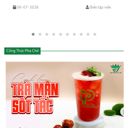
sữa, cà phê và cửa hàng đồ uống hiện đại. Từ trà trái cây kem
06-07-2026
Biên tập viên
cheese đến cà phê kem cheese hay matcha kem cheese, tất cả
đều mang đến trải nghiệm mới lạ với lớp kem béo mịn phủ phía
trên.
Công Thức Pha Chế