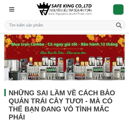
NHỮNG SAI LẦM VỀ CÁCH BẢO
QUẢN TRÁI CÂY TƯƠI - MÀ CÓ
THỂ BẠN ĐANG VÔ TÌNH MẮC
PHẢI