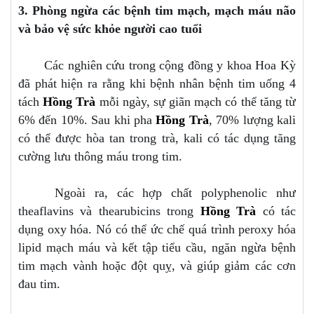
3. Phòng ngừa các bệnh tim mạch, mạch máu não
và bảo vệ sức khỏe người cao tuổi
Các nghiên cứu trong cộng đồng y khoa Hoa Kỳ
đã phát hiện ra rằng khi bệnh nhân bệnh tim uống 4
tách
Hồng Trà
mỗi ngày, sự giãn mạch có thể tăng từ
6% đến 10%. Sau khi pha
Hồng Trà
, 70% lượng kali
có thể được hòa tan trong trà, kali có tác dụng tăng
cường lưu thông máu trong tim.
Ngoài ra, các hợp chất polyphenolic như
theaflavins và thearubicins trong
Hồng Trà
có tác
dụng oxy hóa. Nó có thể ức chế quá trình peroxy hóa
lipid mạch máu và kết tập tiểu cầu, ngăn ngừa bệnh
tim mạch vành hoặc đột quỵ, và giúp giảm các cơn
đau tim.