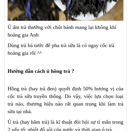
Ủ ấm trà thưởng với chút bánh mang lại không khí
hoàng gia Anh
Dùng trà bá tước để pha trà sữa là có ngay cốc trà
hoàng gia rồi ^^
Hướng dẫn cách ủ hồng trà ?
Hồng trà (hay trà đen) quyết định 50% hương vị của
cốc trà sữa truyền thống. Do vậy, việc lựa chọn loại
trà nào, thương hiệu nào rất quan trọng khi làm trà
sữa tại nhà.
Ủ trà (hay hãm trà) là kĩ thuật đòi hỏi sự tỉ mẩn trong
2 yếu tố: nhiệt độ sôi của nước và thời gian ủ trà.