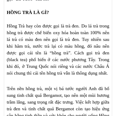
HỒNG TRÀ LÀ GÌ?
Hồng Trà hay còn được gọi là trà đen. Do lá trà trong
hồng trà được chế biến oxy hóa hoàn toàn 100% nên
lá trà có màu đen nên gọi là trà đen. Tuy nhiên sau
khi hãm trà, nước trà lại có màu hồng, đỏ nâu nên
được gọi cái tên là “hồng trà”. Cách gọi trà đen
(black tea) phổ biến ở các nước phương Tây. Trong
khi đó, ở Trung Quốc nói riêng và các nước Châu Á
nói chung thì cái tên hồng trà vẫn là thông dụng nhất.
Trên nền hồng trà, một vị bá tước người Anh đã bổ
sung tinh chất quả Bergamot, tạo nên một mùi hương
trầm lắng, sang trọng rất đặc trưng. Việc kết hợp giữa
trà đen và tinh chất quả Bergamot còn tạo hiệu ứng
cân bằng tinh thần và sức khỏe cho người uống.Hồng