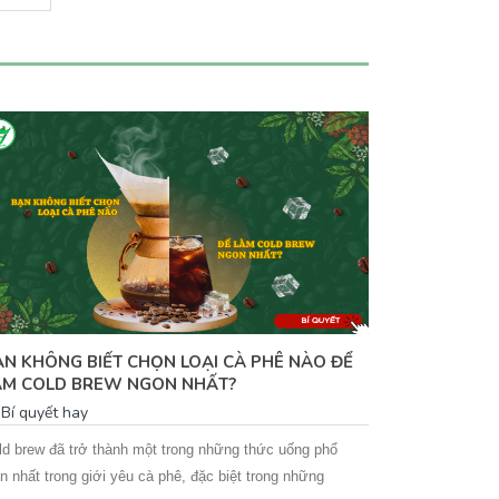
ẠN KHÔNG BIẾT CHỌN LOẠI CÀ PHÊ NÀO ĐỂ
BỘT MATCHA
ÀM COLD BREW NGON NHẤT?
GIÁC, LƯU G
Bí quyết hay
Bí quyết ha
ld brew đã trở thành một trong những thức uống phổ
Bột matcha đã 
ến nhất trong giới yêu cà phê, đặc biệt trong những
biến trong ngà