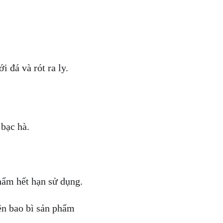
 đá và rót ra ly.
 bạc hà.
hẩm hết hạn sử dụng.
ên bao bì sản phẩm