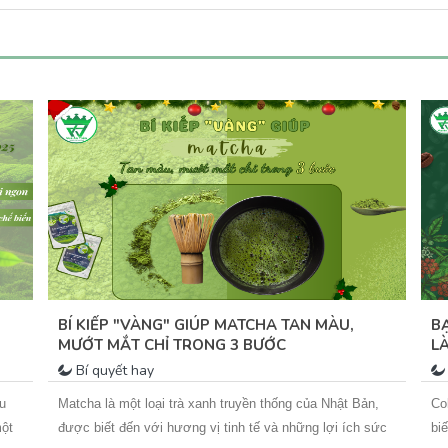
I
BÍ KIẾP "VÀNG" GIÚP MATCHA TAN MÀU,
B
MƯỚT MẮT CHỈ TRONG 3 BƯỚC
L
Bí quyết hay
ếu
Matcha là một loại trà xanh truyền thống của Nhật Bản,
Co
một
được biết đến với hương vị tinh tế và những lợi ích sức
bi