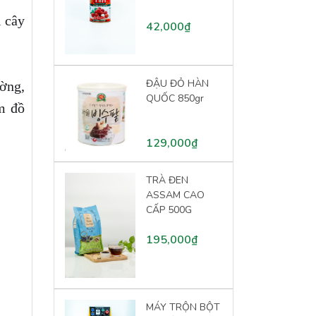
i cây
42,000₫
ĐẬU ĐỎ HÀN
ờng,
QUỐC 850gr
ẩm đồ
129,000₫
TRÀ ĐEN
ASSAM CAO
CẤP 500G
195,000₫
MÁY TRỘN BỘT