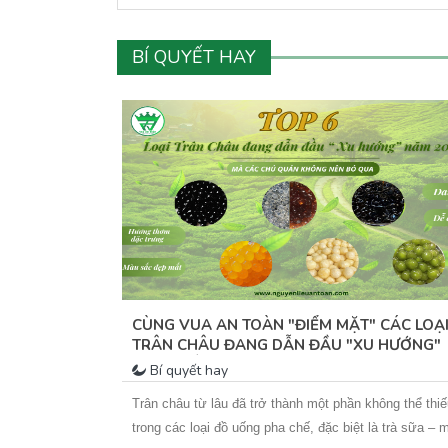
BÍ QUYẾT HAY
ANG ĐẾN CƠ
CÙNG VUA AN TOÀN "ĐIỂM MẶT" CÁC LOẠ
TRÂN CHÂU ĐANG DẪN ĐẦU "XU HƯỚNG"
PHA CHẾ NĂM 2025
Bí quyết hay
chỉ là một
Trân châu từ lâu đã trở thành một phần không thể thi
“tâm điểm xu
trong các loại đồ uống pha chế, đặc biệt là trà sữa – 