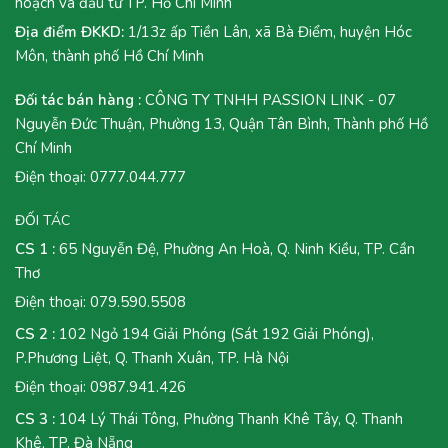
hoạch và đầu tư TP. Hồ Chí Minh
Địa điểm ĐKKD:
1/13z ấp Tiền Lân, xã Bà Điểm, huyện Hóc
Môn, thành phố Hồ Chí Minh
Đối tác bán hàng :
CÔNG TY TNHH PASSION LINK - 07
Nguyễn Đức Thuận, Phường 13, Quận Tân Bình, Thành phố Hồ
Chí Minh
Điện thoại:
0777.044.777
ĐỐI TÁC
CS 1 :
65 Nguyễn Đệ, Phường An Hoà, Q. Ninh Kiều, TP. Cần
Thơ
Điện thoại:
079.590.5508
CS 2 :
102 Ngỏ 194 Giải Phóng (Sát 192 Giải Phóng),
P.Phương Liệt, Q. Thanh Xuân, TP. Hà Nội
Điện thoại:
0987.941.426
CS 3 :
104 Lý Thái Tông, Phường Thanh Khê Tây, Q. Thanh
Khê, TP. Đà Nẵng