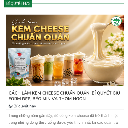
BÍ QUYẾT HAY
MATCHA – “NGÔI SAO XANH” MANG ĐẾN CƠ HỘI
VÀNG CHO QUÁN TRÀ SỮA
Bí quyết hay
Trong vài năm trở lại đây, matcha không chỉ là một nguyên liệu
quen thuộc mà đã trở thành “tâm điểm xu hướng” trong ngành đồ