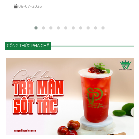
uống. Từ những ly matcha latte đơn giản đến các biến tấu sáng tạo
25-05-2026
như matcha kem cheese, matcha dừa, matcha đá xay… tất cả đều
đang góp phần tạo nên cơn sốt khiến khách hàng không thể cưỡng
lại.&nbsp;Vậy điều gì khiến matcha hấp dẫn đến vậy? Và làm sao
để kinh doanh đồ uống matcha hiệu quả, lâu dài?
CÔNG THỨC PHA CHẾ