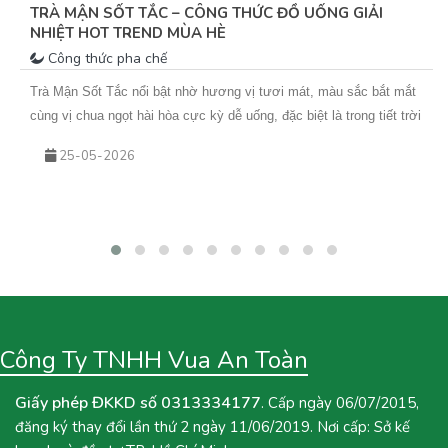
TRÀ MẬN SỐT TẮC – CÔNG THỨC ĐỒ UỐNG GIẢI
NHIỆT HOT TREND MÙA HÈ
Công thức pha chế
Trà Mận Sốt Tắc nổi bật nhờ hương vị tươi mát, màu sắc bắt mắt
cùng vị chua ngọt hài hòa cực kỳ dễ uống, đặc biệt là trong tiết trời
nắng nóng. Sự kết hợp giữa trà xanh hoa nhài thơm nhẹ, mứt mận
25-05-2026
đậm vị và sốt tắc chua thanh giúp món nước này không chỉ giải
nhiệt hiệu quả mà còn rất phù hợp để kinh doanh theo mùa. Nếu
bạn đang tìm kiếm một công thức đồ uống mới để bổ sung vào
menu quán hoặc muốn tự tay pha chế tại nhà, hãy cùng Vua An
Toàn khám phá ngay công thức Trà Mận Sốt Tắc dưới đây nhé!
Công Ty TNHH Vua An Toàn
Giấy phép ĐKKD số 0313334177
. Cấp ngày 06/07/2015,
đăng ký thay đổi lần thứ 2 ngày 11/06/2019. Nơi cấp: Sở kế