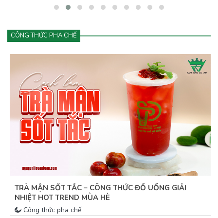
lại.&nbsp;Vậy điều gì khiến matcha hấp dẫn đến vậy? Và làm sao
để kinh doanh đồ uống matcha hiệu quả, lâu dài?
CÔNG THỨC PHA CHẾ
HƯỚNG DẪN PHA CÀ PHÊ KEM DẺO BUÔN MAI THƠM
NGON, BÍ QUYẾT TẠO LỚP KEM MỊN DẺO
Công thức pha chế