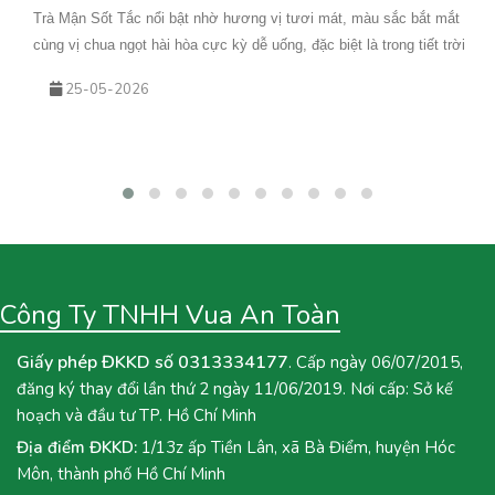
Cà phê không chỉ dừng lại ở vị đắng truyền thống mà ngày nay đã
được biến tấu thành nhiều phiên bản hấp dẫn. Trong đó, Cà Phê
Kem Dẻo Buôn Mê&nbsp;đang trở thành xu hướng nhờ lớp kem
16-05-2026
béo mịn, hơi mằn mặn hòa quyện cùng cà phê đậm đà. Nếu bạn
đang tìm kiếm cách làm cà phê kem dẻo phô mai để thưởng thức
tại nhà hoặc đưa vào menu kinh doanh, bài viết dưới đây của Vua
An Toàn&nbsp;sẽ hướng dẫn chi tiết từng bước.
Công Ty TNHH Vua An Toàn
Giấy phép ĐKKD số 0313334177
. Cấp ngày 06/07/2015,
đăng ký thay đổi lần thứ 2 ngày 11/06/2019. Nơi cấp: Sở kế
hoạch và đầu tư TP. Hồ Chí Minh
Địa điểm ĐKKD:
1/13z ấp Tiền Lân, xã Bà Điểm, huyện Hóc
Môn, thành phố Hồ Chí Minh