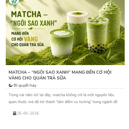
MATCHA – “NGÔI SAO XANH” MANG ĐẾN CƠ HỘI
VÀNG CHO QUÁN TRÀ SỮA
Bí quyết hay
Trong vài năm trở lại đây, matcha không chỉ là một nguyên liệu
quen thuộc mà đã trở thành “tâm điểm xu hướng” trong ngành đồ
uống. Từ những ly matcha latte đơn giản đến các biến tấu sáng tạo
25-05-2026
như matcha kem cheese, matcha dừa, matcha đá xay… tất cả đều
đang góp phần tạo nên cơn sốt khiến khách hàng không thể cưỡng