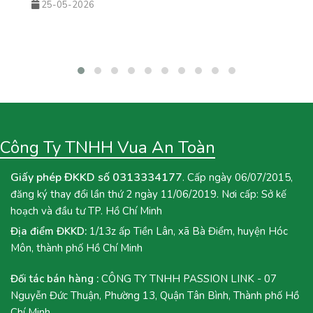
25-05-2026
đậm vị và sốt tắc chua thanh giúp món nước này không chỉ giải
nhiệt hiệu quả mà còn rất phù hợp để kinh doanh theo mùa. Nếu
bạn đang tìm kiếm một công thức đồ uống mới để bổ sung vào
menu quán hoặc muốn tự tay pha chế tại nhà, hãy cùng Vua An
Toàn khám phá ngay công thức Trà Mận Sốt Tắc dưới đây nhé!
Công Ty TNHH Vua An Toàn
Giấy phép ĐKKD số 0313334177
. Cấp ngày 06/07/2015,
đăng ký thay đổi lần thứ 2 ngày 11/06/2019. Nơi cấp: Sở kế
hoạch và đầu tư TP. Hồ Chí Minh
Địa điểm ĐKKD:
1/13z ấp Tiền Lân, xã Bà Điểm, huyện Hóc
Môn, thành phố Hồ Chí Minh
Đối tác bán hàng :
CÔNG TY TNHH PASSION LINK - 07
Nguyễn Đức Thuận, Phường 13, Quận Tân Bình, Thành phố Hồ
Chí Minh