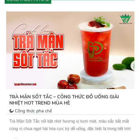
TRÀ MẬN SỐT TẮC – CÔNG THỨC ĐỒ UỐNG GIẢI
NHIỆT HOT TREND MÙA HÈ
Công thức pha chế
Trà Mận Sốt Tắc nổi bật nhờ hương vị tươi mát, màu sắc bắt mắt
cùng vị chua ngọt hài hòa cực kỳ dễ uống, đặc biệt là trong tiết trời
nắng nóng. Sự kết hợp giữa trà xanh hoa nhài thơm nhẹ, mứt mận