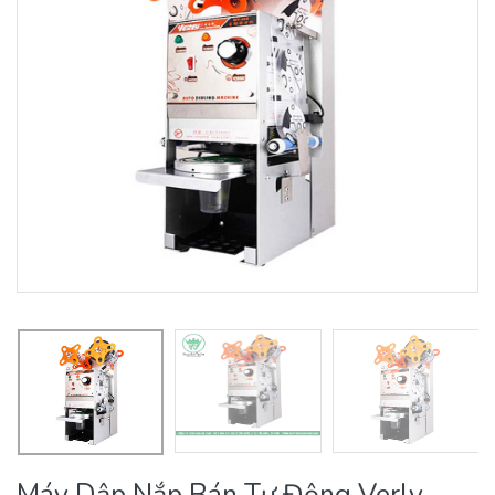
Máy Dập Nắp Bán Tự Động Verly