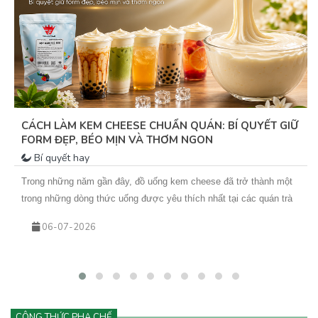
MATCHA – “NGÔI SAO XANH” MANG ĐẾN CƠ HỘI
VÀNG CHO QUÁN TRÀ SỮA
Bí quyết hay
Trong vài năm trở lại đây, matcha không chỉ là một nguyên liệu
quen thuộc mà đã trở thành “tâm điểm xu hướng” trong ngành đồ
uống. Từ những ly matcha latte đơn giản đến các biến tấu sáng tạo
25-05-2026
như matcha kem cheese, matcha dừa, matcha đá xay… tất cả đều
đang góp phần tạo nên cơn sốt khiến khách hàng không thể cưỡng
lại.&nbsp;Vậy điều gì khiến matcha hấp dẫn đến vậy? Và làm sao
để kinh doanh đồ uống matcha hiệu quả, lâu dài?
CÔNG THỨC PHA CHẾ