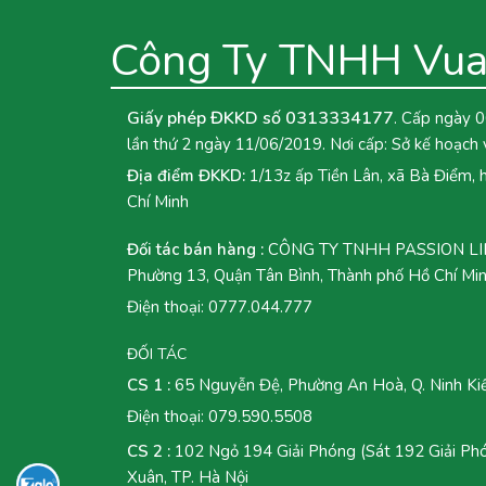
Công Ty TNHH Vua
Giấy phép ĐKKD số 0313334177
. Cấp ngày 0
lần thứ 2 ngày 11/06/2019. Nơi cấp: Sở kế hoạch 
Địa điểm ĐKKD:
1/13z ấp Tiền Lân, xã Bà Điểm,
Chí Minh
Đối tác bán hàng :
CÔNG TY TNHH PASSION LINK
Phường 13, Quận Tân Bình, Thành phố Hồ Chí Mi
Điện thoại:
0777.044.777
ĐỐI TÁC
CS 1 :
65 Nguyễn Đệ, Phường An Hoà, Q. Ninh Kiề
Điện thoại:
079.590.5508
CS 2 :
102 Ngỏ 194 Giải Phóng (Sát 192 Giải Phón
Xuân, TP. Hà Nội